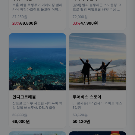
보홀 여행 호핑투어 어메이징 발리
[발리] 발리 블루라군 스노쿨링 고
카삭 버진아일랜드 돌고래 거북이
프로 촬영 픽업드랍 해양 수상 액
픽드랍 포함
티비티 체험 산호 열대어
87,250원
72,000원
69,800원
47,900원
20%
33%
인디고트래블
투어비스 스토어
삿포로 오타루 샤코탄 시마무이 핵
[바로사용] JR 간사이 와이드 패스
심 일일 버스투어/ DSLR 촬영
5일권
69,000원
50,120원
69,000원
50,120원