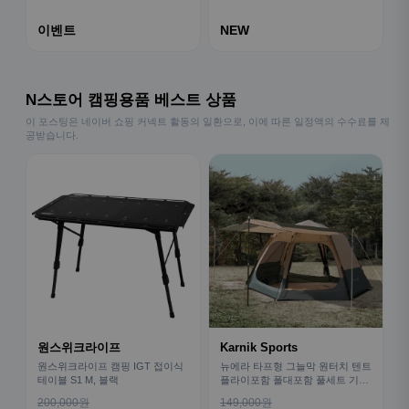
이벤트
NEW
N스토어 캠핑용품 베스트 상품
이 포스팅은 네이버 쇼핑 커넥트 활동의 일환으로, 이에 따른 일정액의 수수료를 제
공받습니다.
원스위크라이프
Karnik Sports
원스위크라이프 캠핑 IGT 접이식
뉴에라 타프형 그늘막 원터치 텐트
테이블 S1 M, 블랙
플라이포함 폴대포함 풀세트 기본
형
200,000원
149,000원