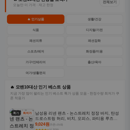
전체보기
오늘만 이 가격 · 재고 한정
🔥 인기상품
생활/건강
식품
디지털/가전
패션의류
패션잡화
스포츠/레저
화장품/미용
가구/인테리어
출산/육아
여가/생활편의
🔥 모밴10대산 인기 베스트 상품
지금 가장 많이 팔리는 인기 베스트 특가 상품 모음 - 한정수량 최저가 쿠
폰 적용가
남성용 리넨 팬츠 - 논스트레치 정장 바지, 탄성
특가
최저가
드로스트링 허리, 비치, 오피스, 파티용 루즈핏
트라우저 - 세탁기 사용 가능한 캐주얼 정장 의
9,024원
쿠폰 가격
상
★★★★⭐
(4,309)