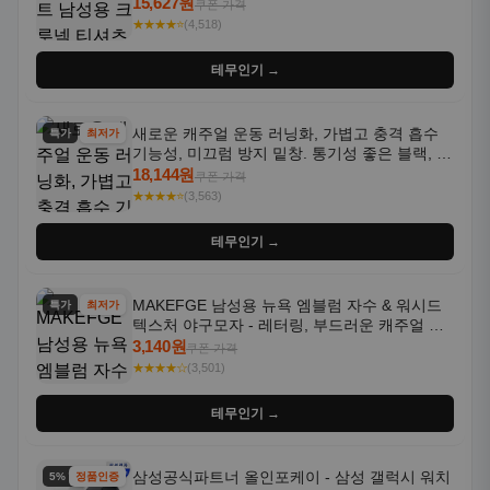
통기성 좋은 수분 흡수 반팔 운동복
15,627원
쿠폰 가격
★★★★⭐
(4,518)
테무인기 →
새로운 캐주얼 운동 러닝화, 가볍고 충격 흡수
특가
최저가
기능성, 미끄럼 방지 밑창. 통기성 좋은 블랙, 화
이트, 퍼플 그라데이션 색상
18,144원
쿠폰 가격
★★★★⭐
(3,563)
테무인기 →
MAKEFGE 남성용 뉴욕 엠블럼 자수 & 워시드
특가
최저가
텍스처 야구모자 - 레터링, 부드러운 캐주얼 모
자, NYC 스타일
3,140원
쿠폰 가격
★★★★☆
(3,501)
테무인기 →
삼성공식파트너 올인포케이 - 삼성 갤럭시 워치
5% 할인
정품인증