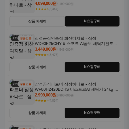
18kg 자동문열림 1등급
4,099,000원
4,199,000원
★★★★⭐
(3,447)
N쇼핑구매
상품 자세히
삼성공식인증점 회산디지털 - 삼성
24% 할인
정품인증
WD90F25CHY 비스포크 AI콤보 세탁기건조기
일체형 25kg+18kg 1등급
3,449,000원
4,548,000원
★★★★⭐
(3,476)
N쇼핑구매
상품 자세히
삼성공식파트너 삼성하나로 - 삼성
25% 할인
정품인증
WF80H2420BDHS 비스포크AI 세탁기 24kg 건
조기 20kg 세제자동투입
2,999,000원
3,998,000원
★★★★⭐
(4,034)
N쇼핑구매
상품 자세히