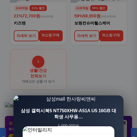
슈퍼적립
21% 할인
슈퍼적립
59% 할인
21%
72,700원
59%
58,900원
92,000원
145,100원
키즈텐
보령컨슈머헬스케어
N쇼핑구매
N쇼핑구매
자세히 보기
자세히 보기
›
생활/건강
전체보기
카테고리 상품 더 보기
[3+1] 동국제약 마이핏 V 활성엽산 임신준비 임산
삼성 갤럭시북5 NT750XHW-A51A U5 16GB 대
부영양 30정, 4개
학생 사무용…
프리미엄 제휴 사이트
광고
광고
광고
1,999,000원
100,000원
회원 전용 특가 · 놓치면 손해
1,549,000원
31,900원
23%
68%
추천 클릭