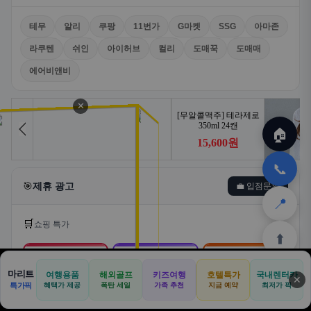
테무
알리
쿠팡
11번가
G마켓
SSG
아마존
라쿠텐
쉬인
아이허브
컬리
도매꾹
도매매
에어비앤비
✕
🏠
📞
🎯
제휴 광고
💼 입점문의
📍
🛒
쇼핑 특가
⬆️
🛒
📦
🎁
마리트
여행용품
해외골프
키즈여행
호텔특가
국내렌터카
✕
🏠
📝
💬
🚐
🛒
특가픽
혜택가 제공
폭탄 세일
가족 추천
지금 예약
최저가 픽
쿠팡
알리익스프레스
테무
🏠
✈️
⛳
📋
🛒
🎁
홈
공항
골프
견적
쿠팡
테무
홈
견적
커뮤니티
기사등록
아마존
로켓배송·특가
해외직구·초특가
초저가·무료배송