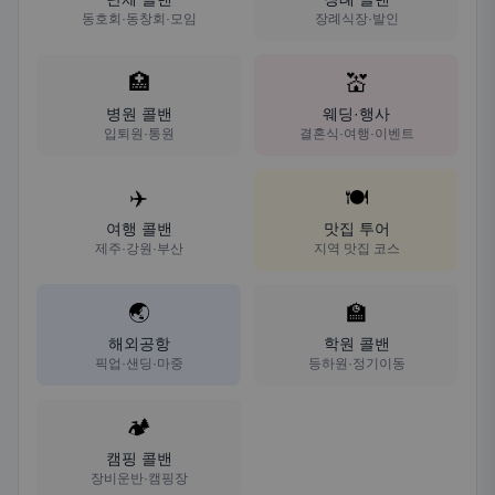
동호회·동창회·모임
장례식장·발인
🏥
💒
병원 콜밴
웨딩·행사
입퇴원·통원
결혼식·여행·이벤트
✈️
🍽️
여행 콜밴
맛집 투어
제주·강원·부산
지역 맛집 코스
🌏
🏫
해외공항
학원 콜밴
픽업·샌딩·마중
등하원·정기이동
🏕️
캠핑 콜밴
장비운반·캠핑장