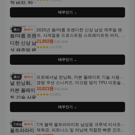
테무인기 →
2025년 봄/여름 트렌디한 신상 남성 캐주얼 팬
특가
최저가
츠, 사계절용 드로스트링 스트레이트핏 바지, 한
국 스타일, 활용도 높은 아웃도어 및 정장용, 발
21,802원
쿠폰 가격
목 바지
★★★★☆
(3,228)
테무인기 →
프로페셔널 런닝화, 카본 플레이트 기술 사용 -
특가
최저가
경량 쿠션 스니커즈, 미끄럼 방지 TPU 아웃솔,
통기성 화이트-퍼플 그라데이션, 헬스, 트레이
10,821원
쿠폰 가격
닝 - 남성용, 여성용, 모든 계절에 적합
★★★★⭐
(3,051)
테무인기 →
7개 블랙 울트라라이트 남성용 크루넥 티셔츠 -
7개세트
최저가
체육관, 피트니스 및 러닝에 적합한 빠른 건조,