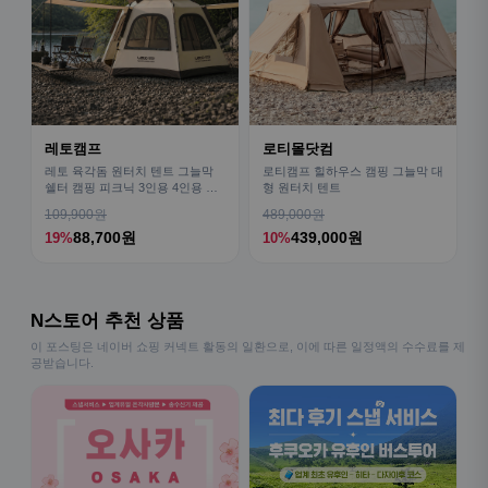
레토캠프
로티몰닷컴
레토 육각돔 원터치 텐트 그늘막
로티캠프 힐하우스 캠핑 그늘막 대
쉘터 캠핑 피크닉 3인용 4인용 패
형 원터치 텐트
밀리 LCE-OT02
109,900원
489,000원
88,700원
439,000원
19%
10%
N스토어 추천 상품
이 포스팅은 네이버 쇼핑 커넥트 활동의 일환으로, 이에 따른 일정액의 수수료를 제
공받습니다.