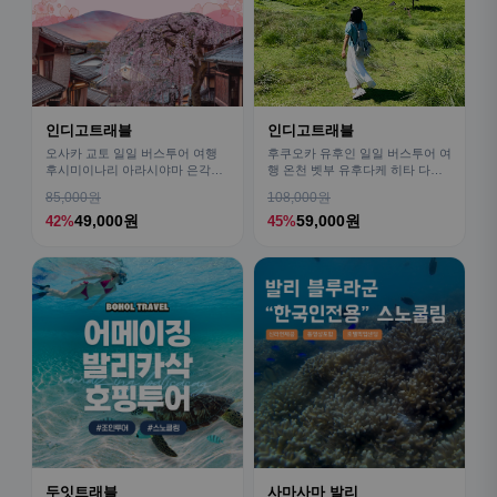
인디고트래블
인디고트래블
오사카 교토 일일 버스투어 여행
후쿠오카 유후인 일일 버스투어 여
후시미이나리 아라시야마 은각사
행 온천 벳부 유후다케 히타 다자
청수사 철학의길
이후
85,000원
108,000원
49,000원
59,000원
42%
45%
두잇트래블
사마사마 발리