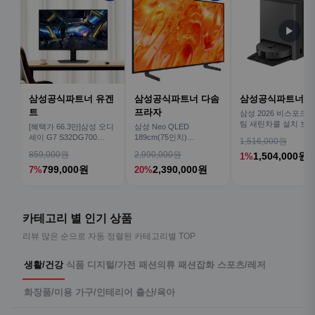
▶
삼성공식파트너 유겐
삼성공식파트너 다솜
삼성공식파트너 
트
프라자
삼성 2026 비스포크AI
팀 새틴차콜 설치 보안
[혜택가 66.3만]삼성 오디
삼성 Neo QLED
심 VR70F00AGH
세이 G7 S32DG700
189cm(75인치)
1,516,000원
80cm(32인치) 4K IPS
KQ75QNH70AFXKR AI
859,000원
2,990,000원
1,504,000원
1%
TV
799,000원
2,390,000원
7%
20%
카테고리 별 인기 상품
리뷰 많은 순으로 자동 정렬된 카테고리별 TOP
생활/건강
식품
디지털/가전
패션의류
패션잡화
스포츠/레저
화장품/미용
가구/인테리어
출산/육아