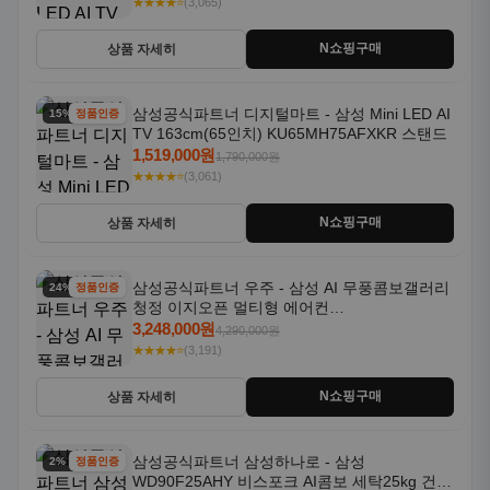
★★★★⭐
(3,065)
N쇼핑구매
상품 자세히
삼성공식파트너 디지털마트 - 삼성 Mini LED AI
15% 할인
정품인증
TV 163cm(65인치) KU65MH75AFXKR 스탠드
1,519,000원
1,790,000원
★★★★⭐
(3,061)
N쇼핑구매
상품 자세히
삼성공식파트너 우주 - 삼성 AI 무풍콤보갤러리
24% 할인
정품인증
청정 이지오픈 멀티형 에어컨
AF80F17D22WRS 기본설치포함
3,248,000원
4,290,000원
★★★★⭐
(3,191)
N쇼핑구매
상품 자세히
삼성공식파트너 삼성하나로 - 삼성
2% 할인
정품인증
WD90F25AHY 비스포크 AI콤보 세탁25kg 건조