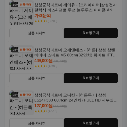
삼성공식파트너 제이유 - [크리에이터]삼성전자
100% 할인
정품인증
갤럭시 버즈4 프로 무선 블루투스 이어폰 ANC
SM-R640N
가격문의
★★★★⭐
(3,209)
N쇼핑구매
상품 자세히
삼성공식파트너 오제앤에스 - [히든] 삼성 삼탠
25% 할인
정품인증
바이미 스마트 M5 80cm(32인치) 화이트 IPTV
OTT 패키지
449,000원
600,000원
★★★★⭐
(4,385)
N쇼핑구매
상품 자세히
삼성공식파트너 모니칸 - [히든특가] 삼성
28% 할인
정품인증
LS24F330 60.4cm(24인치) FULL HD 사무실/
컴퓨터 모니터
127,000원
177,000원
★★★★⭐
(4,516)
N쇼핑구매
상품 자세히