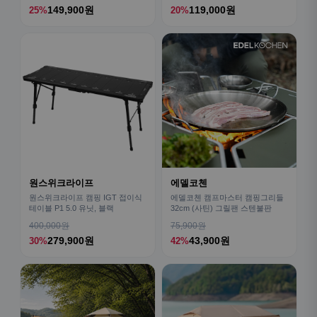
149,900원
119,000원
25%
20%
원스위크라이프
에델코첸
원스위크라이프 캠핑 IGT 접이식
에델코첸 캠프마스터 캠핑그리들
테이블 P1 5.0 유닛, 블랙
32cm (사틴) 그릴팬 스텐불판
400,000원
75,900원
279,900원
43,900원
30%
42%