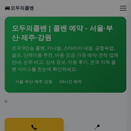
🚐
모두의콜밴
모두의콜밴 | 콜밴 예약 - 서울·부
산·제주·강원
전국 9인승 콜밴, 카니발, 스타리아 대절. 공항픽업,
골프, 단체이동 추천, 비용·요금·가격·예약·견적·업체
안내, 순위 비교, 상세 정보, 이용 후기. 전국 지역 콜
밴 서비스를 한눈에 확인하세요.
서울·부산·제주·강원
24시간 예약
📞
📍