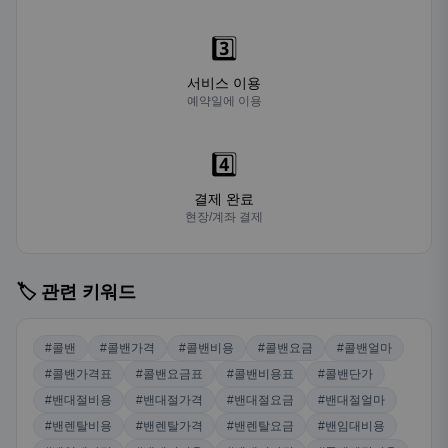
3️⃣
서비스 이용
예약일에 이용
4️⃣
결제 완료
현장/계좌 결제
🏷️ 관련 키워드
#콜밴
#콜밴가격
#콜밴비용
#콜밴요금
#콜밴얼마
#콜밴가격표
#콜밴요금표
#콜밴비용표
#콜밴단가
#밴대절비용
#밴대절가격
#밴대절요금
#밴대절얼마
#밴렌탈비용
#밴렌탈가격
#밴렌탈요금
#밴임대비용