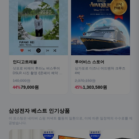
인디고트래블
투어비스 스토어
삿포로 비에이 후라노 버스투어
싱가포르 디즈니 어드벤처 크루즈
DSLR 사진 촬영 /[준페이 예약 식
4박
사]
140,000원
2,370,150원
79,000원
1,303,580원
44%
45%
삼성전자 베스트 인기상품
이 포스팅은 네이버 쇼핑 커넥트 활동의 일환으로, 이에 따른 일정액의 수수료를 제
공받습니다.