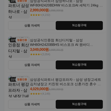
삼성공식파트너 삼성하나로 - 삼성
23% 할인
정품인증
WF80H2420BDHW 비스포크AI 세탁기 24kg 건
조기 20kg 세제자동투입
2,999,000원
3,898,000원
★★★★⭐
(4,232)
N쇼핑구매
상품 자세히
삼성공식인증점 회산디지털 - 삼성
22% 할인
정품인증
WH80H2420BBHS 비스포크 AI 원바디
24kg+20kg 세제자동투입 1등급
3,049,000원
3,898,001원
★★★★⭐
(3,054)
N쇼핑구매
상품 자세히
삼성공식파트너 평강프라자 - 삼성 냉장고세트
21% 할인
정품인증
김치냉장고 키친핏 비스포크 신혼가전 혼수 입
주가전 빌트인 화이트
4,029,000원
5,080,000원
★★★★⭐
(4,149)
N쇼핑구매
상품 자세히