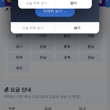
◀
▶
21,802원
3,308원
8,892원
오늘 하루 닫기
닫기
📍 지역 선택
자세히 보기 →
자세히 보기 →
서울
부산
대구
인천
오늘 하루 닫기
오늘 하루 닫기
닫기
닫기
광주
대전
울산
세종
경기
강원
충북
충남
전북
전남
경북
경남
제주
💰 요금 안내
2026년 기준 예상 요금 (실제 요금은 상담 시 확정)
구분
요금
비고