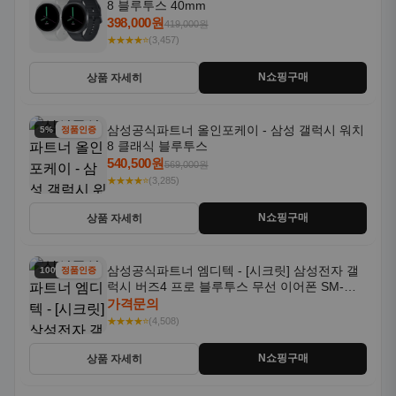
8 블루투스 40mm
398,000원
419,000원
★★★★⭐
(3,457)
N쇼핑구매
상품 자세히
삼성공식파트너 올인포케이 - 삼성 갤럭시 워치
5% 할인
정품인증
8 클래식 블루투스
540,500원
569,000원
★★★★⭐
(3,285)
N쇼핑구매
상품 자세히
삼성공식파트너 엠디텍 - [시크릿] 삼성전자 갤
100% 할인
정품인증
럭시 버즈4 프로 블루투스 무선 이어폰 SM-
R640N
가격문의
★★★★⭐
(4,508)
N쇼핑구매
상품 자세히