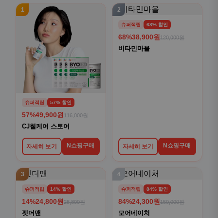
1
2
슈퍼적립
68% 할인
68%
38,900원
120,000원
비타민마을
슈퍼적립
57% 할인
57%
49,900원
116,000원
CJ웰케어 스토어
N쇼핑구매
N쇼핑구매
자세히 보기
자세히 보기
3
4
슈퍼적립
14% 할인
슈퍼적립
84% 할인
14%
24,800원
84%
24,300원
28,800원
150,000원
펫더맨
모어네이처