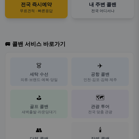
전국 즉시예약
내 주변 콜밴
무료견적 · 빠른응답
전국 어디서나
🚐 콜밴 서비스 바로가기
👗
✈️
세탁 수선
공항 콜밴
의류·브랜드·예복·당일
인천·김포·김해·제주
⛳
🗺️
골프 콜밴
관광 투어
새벽출발·라운딩대기
전국 맞춤 관광
👥
🕯️
단체 콜밴
장례 콜밴