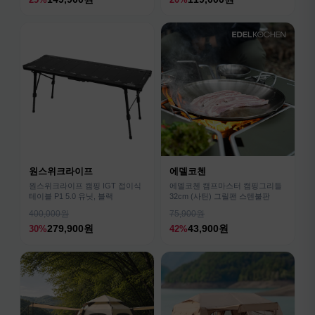
원스위크라이프
에델코첸
원스위크라이프 캠핑 IGT 접이식
에델코첸 캠프마스터 캠핑그리들
테이블 P1 5.0 유닛, 블랙
32cm (사틴) 그릴팬 스텐불판
400,000원
75,900원
279,900원
43,900원
30%
42%