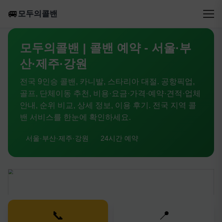
🚐
모두의콜밴
모두의콜밴 | 콜밴 예약 - 서울·부
산·제주·강원
전국 9인승 콜밴, 카니발, 스타리아 대절. 공항픽업,
골프, 단체이동 추천, 비용·요금·가격·예약·견적·업체
안내, 순위 비교, 상세 정보, 이용 후기. 전국 지역 콜
밴 서비스를 한눈에 확인하세요.
서울·부산·제주·강원
24시간 예약
📞
📍