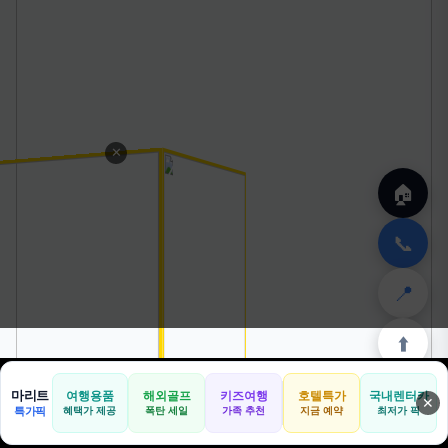
✕
🏠
📞
📍
⬆️
마리트
여행용품
해외골프
키즈여행
호텔특가
국내렌터카
✕
🏠
📝
💬
🚐
🛒
특가픽
혜택가 제공
폭탄 세일
가족 추천
지금 예약
최저가 픽
🏠
✈️
⛳
📋
🛒
🎁
홈
공항
골프
견적
쿠팡
테무
홈
견적
커뮤니티
기사등록
아마존