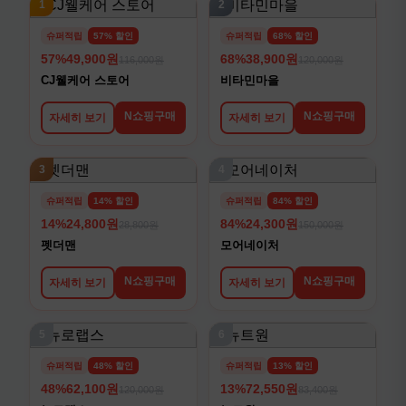
1
2
슈퍼적립
57% 할인
슈퍼적립
68% 할인
57%
49,900원
68%
38,900원
116,000원
120,000원
CJ웰케어 스토어
비타민마을
N쇼핑구매
N쇼핑구매
자세히 보기
자세히 보기
3
4
슈퍼적립
14% 할인
슈퍼적립
84% 할인
14%
24,800원
84%
24,300원
28,800원
150,000원
펫더맨
모어네이처
N쇼핑구매
N쇼핑구매
자세히 보기
자세히 보기
5
6
슈퍼적립
48% 할인
슈퍼적립
13% 할인
48%
62,100원
13%
72,550원
120,000원
83,400원