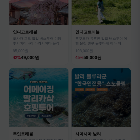
인디고트래블
인디고트래블
오사카 교토 일일 버스투어 여행
후쿠오카 유후인 일일 버스투어 여
후시미이나리 아라시야마 은각사
행 온천 벳부 유후다케 히타 다자
청수사 철학의길
이후
85,000원
108,000원
49,000원
59,000원
42%
45%
두잇트래블
사마사마 발리