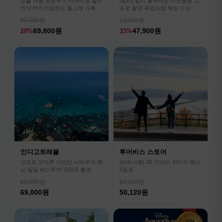
보홀 여행 호핑투어 어메이징 발리
[발리] 발리 블루라군 스노쿨링 고
카삭 버진아일랜드 돌고래 거북이
프로 촬영 픽업드랍 해양 수상 액
픽드랍 포함
티비티 체험 산호 열대어
87,250원
72,000원
69,800원
47,900원
20%
33%
인디고트래블
투어비스 스토어
삿포로 오타루 샤코탄 시마무이 핵
[바로사용] JR 간사이 와이드 패스
심 일일 버스투어/ DSLR 촬영
5일권
69,000원
50,120원
69,000원
50,120원