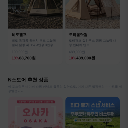
레토캠프
로티몰닷컴
레토 육각돔 원터치 텐트 그늘막
로티캠프 힐하우스 캠핑 그늘막 대
쉘터 캠핑 피크닉 3인용 4인용 패
형 원터치 텐트
밀리 LCE-OT02
109,900원
489,000원
88,700원
439,000원
19%
10%
N스토어 추천 상품
이 포스팅은 네이버 쇼핑 커넥트 활동의 일환으로, 이에 따른 일정액의 수수료를 제
공받습니다.