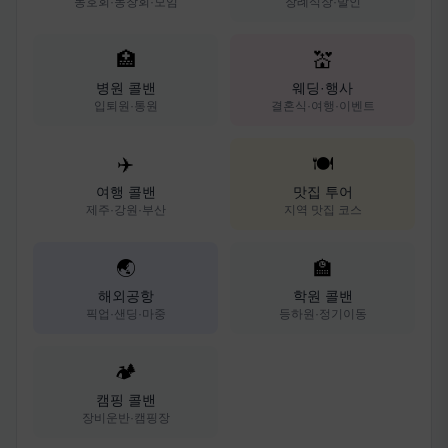
동호회·동창회·모임
장례식장·발인
🏥
💒
병원 콜밴
웨딩·행사
입퇴원·통원
결혼식·여행·이벤트
✈️
🍽️
여행 콜밴
맛집 투어
제주·강원·부산
지역 맛집 코스
🌏
🏫
해외공항
학원 콜밴
픽업·샌딩·마중
등하원·정기이동
🏕️
캠핑 콜밴
장비운반·캠핑장