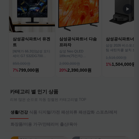
▶
삼성공식파트너 유겐
삼성공식파트너 다솜
삼성공식파트너 
트
프라자
삼성 2026 비스포크AI
팀 새틴차콜 설치 보안
[혜택가 66.3만]삼성 오디
삼성 Neo QLED
심 VR70F00AGH
세이 G7 S32DG700
189cm(75인치)
1,516,000원
80cm(32인치) 4K IPS
KQ75QNH70AFXKR AI
859,000원
2,990,000원
1,504,000원
1%
TV
799,000원
2,390,000원
7%
20%
카테고리 별 인기 상품
리뷰 많은 순으로 자동 정렬된 카테고리별 TOP
생활/건강
식품
디지털/가전
패션의류
패션잡화
스포츠/레저
화장품/미용
가구/인테리어
출산/육아