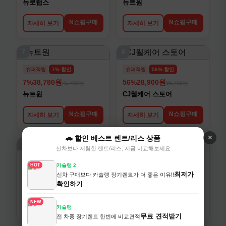
뉴로랩스
뉴트원
N쇼핑구매
N쇼핑구매
자세히 보기
자세히 보기
7
8
슈퍼적립
7% 할인
슈퍼적립
56% 할인
7%
38,780원
56%
28,900원
41,700원
65,700원
뉴트원
CJ웰케어 스토어
N쇼핑구매
N쇼핑구매
자세히 보기
자세히 보기
×
🚗 할인 베스트 렌트/리스 상품
9
10
신차보다 저렴한 렌트/리스, 지금 비교해보세요
슈퍼적립
21% 할인
슈퍼적립
59% 할인
HOT
카슐랭 2
21%
72,700원
59%
58,900원
최저가
신차 구매보다 카슐랭 장기렌트가 더 좋은 이유!!
92,000원
145,100원
확인하기
키즈텐
보령컨슈머헬스케어
NEW
N쇼핑구매
N쇼핑구매
자세히 보기
자세히 보기
카슐랭
무료 견적받기
전 차종 장기렌트 한번에 비교견적