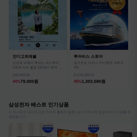
인디고트래블
투어비스 스토어
삿포로 비에이 후라노 버스투어
싱가포르 디즈니 어드벤처 크루즈
DSLR 사진 촬영 /[준페이 예약 식
4박
사]
140,000원
2,370,150원
79,000원
1,303,580원
44%
45%
삼성전자 베스트 인기상품
이 포스팅은 네이버 쇼핑 커넥트 활동의 일환으로, 이에 따른 일정액의 수수료를 제
공받습니다.