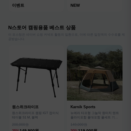
이벤트
NEW
N스토어 캠핑용품 베스트 상품
이 포스팅은 네이버 쇼핑 커넥트 활동의 일환으로, 이에 따른 일정액의 수수료를 제
공받습니다.
원스위크라이프
Karnik Sports
원스위크라이프 캠핑 IGT 접이식
뉴에라 타프형 그늘막 원터치 텐트
테이블 S1 M, 블랙
플라이포함 폴대포함 풀세트 기본
형
200,000원
149,000원
149,900원
119,000원
25%
20%