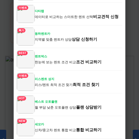
이벤트
다타랩
›
비교견적 신청
데이터로 비교하는 스마트한 렌트 선택
생활/건강
전체보기
특가
동하렌트카
카테고리 상품 더 보기
상담 신청하기
지역별 맞춤 렌트카 상담
BEST
렌트박스
조건 비교하기
한눈에 보는 렌트 조건 비교
이벤트
리스렌트 성지
최적 조건 찾기
리스/렌트 최적 조건 찾기
HOT
베스트 오토플랜
플랜 상담받기
월 부담 낮춘 오토플랜 상담
NEW
세모카
통합 비교하기
신차/중고차 렌트 통합 비교