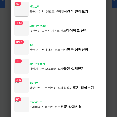
◀
▶
특가
신차드림
견적 받아보기
원하는 신차, 렌트로 부담없이
BEST
오토다이렉트카
다이렉트 신청
중간마진 없는 다이렉트 렌트
이벤트
올카
전국 상담신청
전국 어디서나 올카 렌트 상담
HOT
위드오토플랜
플랜 설계받기
나에게 맞는 오토플랜 설계
NEW
중카TV
후기 영상보기
영상으로 보는 렌트카 실사용 후기
특가
프라임렌트
전문 상담신청
프리미엄 차량 렌트 전문