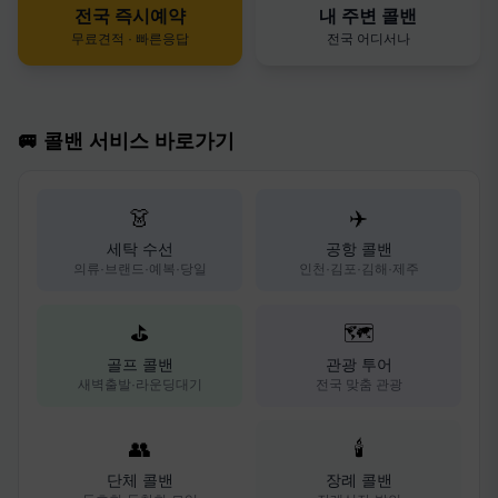
전국 즉시예약
내 주변 콜밴
무료견적 · 빠른응답
전국 어디서나
🚐 콜밴 서비스 바로가기
👗
✈️
세탁 수선
공항 콜밴
의류·브랜드·예복·당일
인천·김포·김해·제주
⛳
🗺️
골프 콜밴
관광 투어
새벽출발·라운딩대기
전국 맞춤 관광
👥
🕯️
단체 콜밴
장례 콜밴