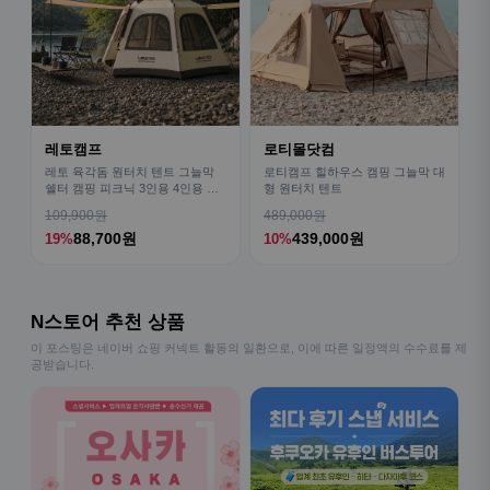
레토캠프
로티몰닷컴
레토 육각돔 원터치 텐트 그늘막
로티캠프 힐하우스 캠핑 그늘막 대
쉘터 캠핑 피크닉 3인용 4인용 패
형 원터치 텐트
밀리 LCE-OT02
109,900원
489,000원
88,700원
439,000원
19%
10%
N스토어 추천 상품
이 포스팅은 네이버 쇼핑 커넥트 활동의 일환으로, 이에 따른 일정액의 수수료를 제
공받습니다.