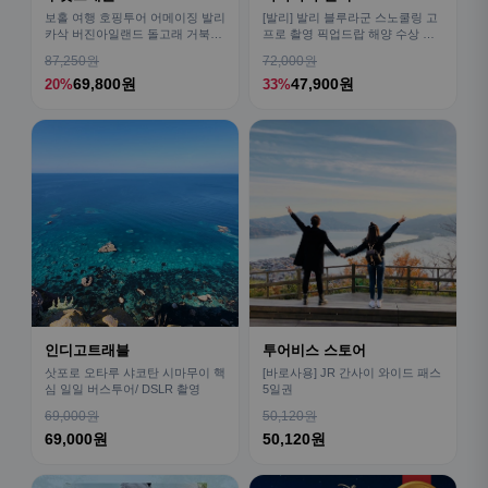
보홀 여행 호핑투어 어메이징 발리
[발리] 발리 블루라군 스노쿨링 고
카삭 버진아일랜드 돌고래 거북이
프로 촬영 픽업드랍 해양 수상 액
픽드랍 포함
티비티 체험 산호 열대어
87,250원
72,000원
69,800원
47,900원
20%
33%
인디고트래블
투어비스 스토어
삿포로 오타루 샤코탄 시마무이 핵
[바로사용] JR 간사이 와이드 패스
심 일일 버스투어/ DSLR 촬영
5일권
69,000원
50,120원
69,000원
50,120원