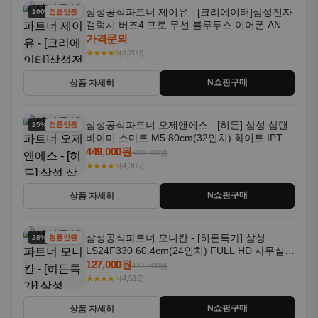
삼성공식파트너 제이유 - [크리에이터]삼성전자
100% 할인
정품인증
갤럭시 버즈4 프로 무선 블루투스 이어폰 ANC
SM-R640N
가격문의
★★★★⭐
(3,209)
N쇼핑구매
상품 자세히
삼성공식파트너 오제앤에스 - [히든] 삼성 삼탠
25% 할인
정품인증
바이미 스마트 M5 80cm(32인치) 화이트 IPTV
OTT 패키지
449,000원
600,000원
★★★★⭐
(4,385)
N쇼핑구매
상품 자세히
삼성공식파트너 모니칸 - [히든특가] 삼성
28% 할인
정품인증
LS24F330 60.4cm(24인치) FULL HD 사무실/
컴퓨터 모니터
127,000원
177,000원
★★★★⭐
(4,516)
N쇼핑구매
상품 자세히