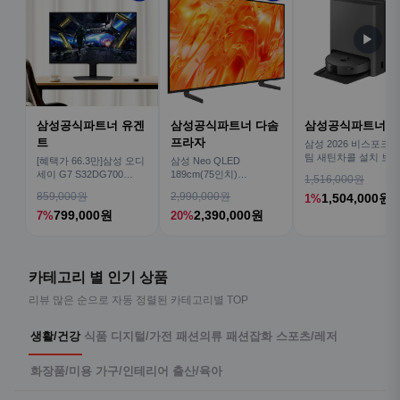
▶
삼성공식파트너 유겐
삼성공식파트너 다솜
삼성공식파트너 
트
프라자
삼성 2026 비스포크AI
팀 새틴차콜 설치 보안
[혜택가 66.3만]삼성 오디
삼성 Neo QLED
심 VR70F00AGH
세이 G7 S32DG700
189cm(75인치)
1,516,000원
80cm(32인치) 4K IPS
KQ75QNH70AFXKR AI
859,000원
2,990,000원
1,504,000원
1%
TV
799,000원
2,390,000원
7%
20%
카테고리 별 인기 상품
리뷰 많은 순으로 자동 정렬된 카테고리별 TOP
생활/건강
식품
디지털/가전
패션의류
패션잡화
스포츠/레저
화장품/미용
가구/인테리어
출산/육아