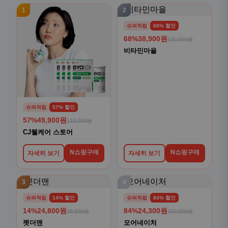
1
2
슈퍼적립
68% 할인
68%
38,900원
120,000원
비타민마을
슈퍼적립
57% 할인
57%
49,900원
116,000원
CJ웰케어 스토어
N쇼핑구매
N쇼핑구매
자세히 보기
자세히 보기
3
4
슈퍼적립
14% 할인
슈퍼적립
84% 할인
14%
24,800원
84%
24,300원
28,800원
150,000원
펫더맨
모어네이처