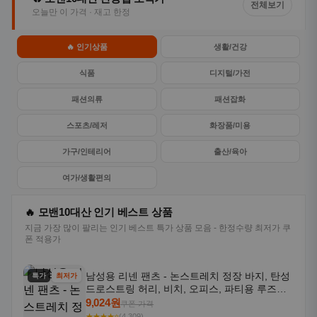
전체보기
오늘만 이 가격 · 재고 한정
🔥 인기상품
생활/건강
식품
디지털/가전
패션의류
패션잡화
스포츠/레저
화장품/미용
가구/인테리어
출산/육아
여가/생활편의
🔥 모밴10대산 인기 베스트 상품
지금 가장 많이 팔리는 인기 베스트 특가 상품 모음 - 한정수량 최저가 쿠
폰 적용가
남성용 리넨 팬츠 - 논스트레치 정장 바지, 탄성
특가
최저가
드로스트링 허리, 비치, 오피스, 파티용 루즈핏
트라우저 - 세탁기 사용 가능한 캐주얼 정장 의
9,024원
쿠폰 가격
상
★★★★⭐
(4,309)