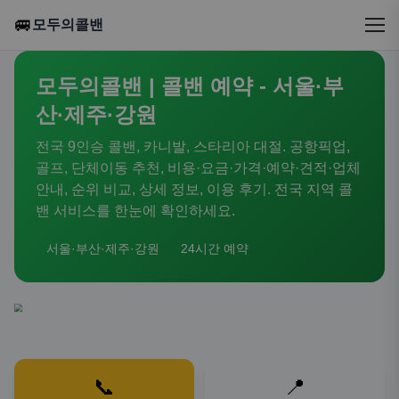
🚐
모두의콜밴
모두의콜밴 | 콜밴 예약 - 서울·부
산·제주·강원
전국 9인승 콜밴, 카니발, 스타리아 대절. 공항픽업,
골프, 단체이동 추천, 비용·요금·가격·예약·견적·업체
안내, 순위 비교, 상세 정보, 이용 후기. 전국 지역 콜
밴 서비스를 한눈에 확인하세요.
서울·부산·제주·강원
24시간 예약
📞
📍