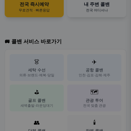
전국 즉시예약
내 주변 콜밴
무료견적 · 빠른응답
전국 어디서나
🚐 콜밴 서비스 바로가기
👗
✈️
세탁 수선
공항 콜밴
의류·브랜드·예복·당일
인천·김포·김해·제주
⛳
🗺️
골프 콜밴
관광 투어
새벽출발·라운딩대기
전국 맞춤 관광
👥
🕯️
단체 콜밴
장례 콜밴