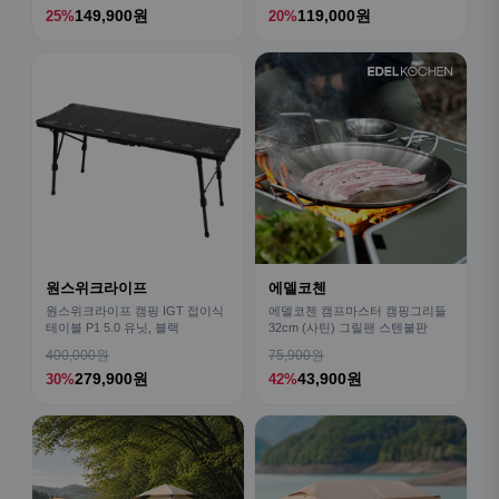
149,900원
119,000원
25%
20%
원스위크라이프
에델코첸
원스위크라이프 캠핑 IGT 접이식
에델코첸 캠프마스터 캠핑그리들
테이블 P1 5.0 유닛, 블랙
32cm (사틴) 그릴팬 스텐불판
400,000원
75,900원
279,900원
43,900원
30%
42%