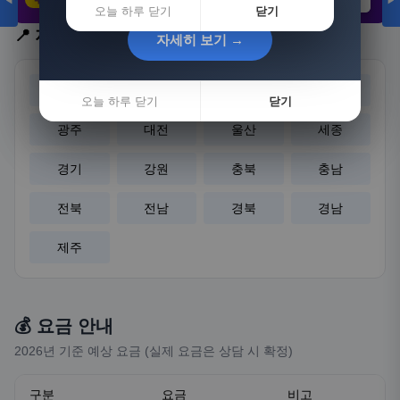
◀
▶
21,802원
3,308원
8,892원
오늘 하루 닫기
닫기
📍 지역 선택
자세히 보기 →
자세히 보기 →
서울
부산
대구
인천
오늘 하루 닫기
오늘 하루 닫기
닫기
닫기
광주
대전
울산
세종
경기
강원
충북
충남
전북
전남
경북
경남
제주
💰 요금 안내
2026년 기준 예상 요금 (실제 요금은 상담 시 확정)
구분
요금
비고