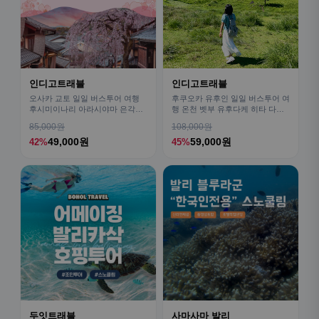
인디고트래블
인디고트래블
오사카 교토 일일 버스투어 여행
후쿠오카 유후인 일일 버스투어 여
후시미이나리 아라시야마 은각사
행 온천 벳부 유후다케 히타 다자
청수사 철학의길
이후
85,000원
108,000원
49,000원
59,000원
42%
45%
두잇트래블
사마사마 발리