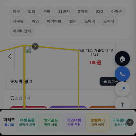
테무
알리
쿠팡
11번가
G마켓
SSG
아마존
라쿠텐
쉬인
아이허브
컬리
도매꾹
도매매
에어비앤비
✕
🏠
📞
🎯
제휴 광고
💼 입점문의
📍
🛒
쇼핑 특가
⬆️
🛒
📦
🎁
마리트
여행용품
해외골프
키즈여행
호텔특가
국내렌터카
✕
🏠
📝
💬
🚐
🛒
특가픽
혜택가 제공
폭탄 세일
가족 추천
지금 예약
최저가 픽
쿠팡
알리익스프레스
테무
🏠
✈️
⛳
📋
🛒
🎁
홈
공항
골프
견적
쿠팡
테무
홈
견적
커뮤니티
기사등록
아마존
로켓배송·특가
해외직구·초특가
초저가·무료배송