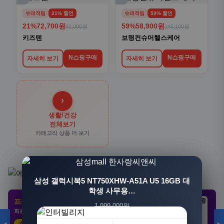
슈퍼적립
21% 할인
슈퍼적립
59% 할인
21%
72,700원
59%
58,900원
92,000원
145,100원
키즈텐
보령컨슈머헬스케어
N쇼핑구매
N쇼핑구매
자세히 보기
자세히 보기
›
생활/건강
전체보기
카테고리 상품 더 보기
[3+1] 동국제약 마이핏 V 활성엽산 임신준비 임산
삼성 갤럭시북5 NT750XHW-A51A U5 16GB 대
부영양 30정, 4개
학생 사무용…
프리미엄 제휴 사이트
광고
광고
광고
1,999,000원
100,000원
회원 전용 특가 · 놓치면 손해
1,549,000원
31,900원
23%
68%
추천 클릭