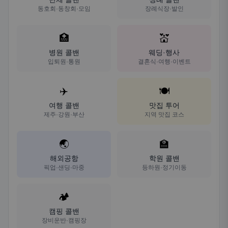
동호회·동창회·모임
장례식장·발인
🏥
💒
병원 콜밴
웨딩·행사
입퇴원·통원
결혼식·여행·이벤트
✈️
🍽️
여행 콜밴
맛집 투어
제주·강원·부산
지역 맛집 코스
🌏
🏫
해외공항
학원 콜밴
픽업·샌딩·마중
등하원·정기이동
🏕️
캠핑 콜밴
장비운반·캠핑장