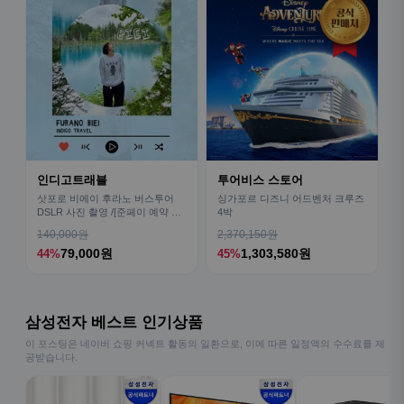
인디고트래블
투어비스 스토어
삿포로 비에이 후라노 버스투어
싱가포르 디즈니 어드벤처 크루즈
DSLR 사진 촬영 /[준페이 예약 식
4박
사]
140,000원
2,370,150원
79,000원
1,303,580원
44%
45%
삼성전자 베스트 인기상품
이 포스팅은 네이버 쇼핑 커넥트 활동의 일환으로, 이에 따른 일정액의 수수료를 제
공받습니다.