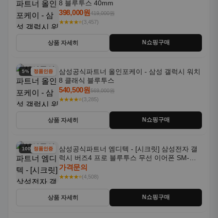
8 블루투스 40mm
398,000원
419,000원
★★★★⭐
(3,457)
N쇼핑구매
상품 자세히
삼성공식파트너 올인포케이 - 삼성 갤럭시 워치
5% 할인
정품인증
8 클래식 블루투스
540,500원
569,000원
★★★★⭐
(3,285)
N쇼핑구매
상품 자세히
삼성공식파트너 엠디텍 - [시크릿] 삼성전자 갤
100% 할인
정품인증
럭시 버즈4 프로 블루투스 무선 이어폰 SM-
R640N
가격문의
★★★★⭐
(4,508)
N쇼핑구매
상품 자세히