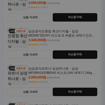
18kg 자동문열림 1등급
4,099,000원
4,199,000원
★★★★⭐
(3,447)
N쇼핑구매
상품 자세히
삼성공식인증점 회산디지털 - 삼성
24% 할인
정품인증
WD90F25CHY 비스포크 AI콤보 세탁기건조기
일체형 25kg+18kg 1등급
3,449,000원
4,548,000원
★★★★⭐
(3,476)
N쇼핑구매
상품 자세히
삼성공식파트너 삼성하나로 - 삼성
25% 할인
정품인증
WF80H2420BDHS 비스포크AI 세탁기 24kg 건
조기 20kg 세제자동투입
2,999,000원
3,998,000원
★★★★⭐
(4,034)
N쇼핑구매
상품 자세히