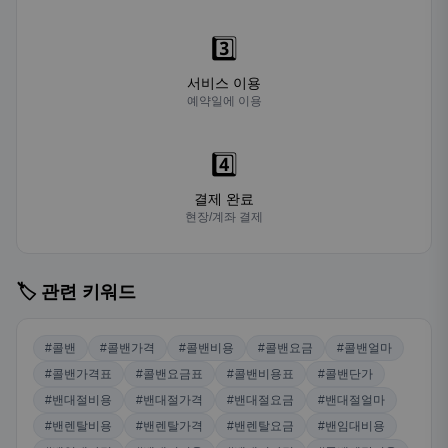
3️⃣
서비스 이용
예약일에 이용
4️⃣
결제 완료
현장/계좌 결제
🏷️ 관련 키워드
#콜밴
#콜밴가격
#콜밴비용
#콜밴요금
#콜밴얼마
#콜밴가격표
#콜밴요금표
#콜밴비용표
#콜밴단가
#밴대절비용
#밴대절가격
#밴대절요금
#밴대절얼마
#밴렌탈비용
#밴렌탈가격
#밴렌탈요금
#밴임대비용