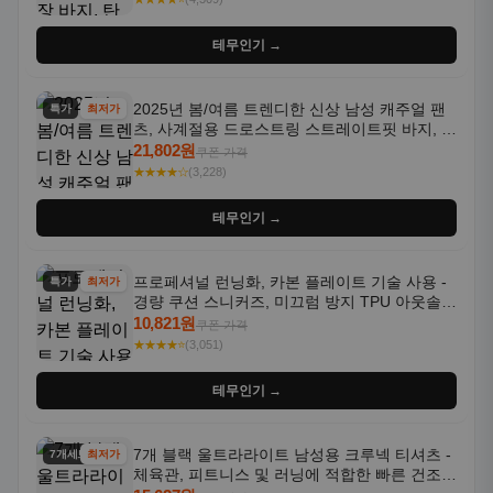
테무인기 →
2025년 봄/여름 트렌디한 신상 남성 캐주얼 팬
특가
최저가
츠, 사계절용 드로스트링 스트레이트핏 바지, 한
국 스타일, 활용도 높은 아웃도어 및 정장용, 발
21,802원
쿠폰 가격
목 바지
★★★★☆
(3,228)
테무인기 →
프로페셔널 런닝화, 카본 플레이트 기술 사용 -
특가
최저가
경량 쿠션 스니커즈, 미끄럼 방지 TPU 아웃솔,
통기성 화이트-퍼플 그라데이션, 헬스, 트레이
10,821원
쿠폰 가격
닝 - 남성용, 여성용, 모든 계절에 적합
★★★★⭐
(3,051)
테무인기 →
7개 블랙 울트라라이트 남성용 크루넥 티셔츠 -
7개세트
최저가
체육관, 피트니스 및 러닝에 적합한 빠른 건조,