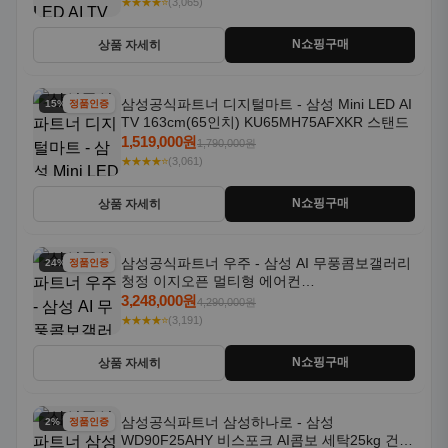
★★★★⭐
(3,065)
N쇼핑구매
상품 자세히
삼성공식파트너 디지털마트 - 삼성 Mini LED AI
15% 할인
정품인증
TV 163cm(65인치) KU65MH75AFXKR 스탠드
1,519,000원
1,790,000원
★★★★⭐
(3,061)
N쇼핑구매
상품 자세히
삼성공식파트너 우주 - 삼성 AI 무풍콤보갤러리
24% 할인
정품인증
청정 이지오픈 멀티형 에어컨
AF80F17D22WRS 기본설치포함
3,248,000원
4,290,000원
★★★★⭐
(3,191)
N쇼핑구매
상품 자세히
삼성공식파트너 삼성하나로 - 삼성
2% 할인
정품인증
WD90F25AHY 비스포크 AI콤보 세탁25kg 건조