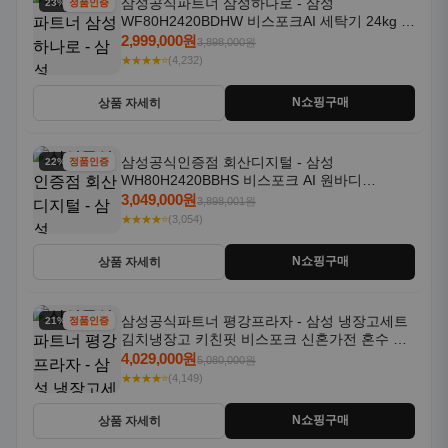
삼성공식파트너 삼성하나로 - 삼성
23% 할인
정품인증
WF80H2420BDHW 비스포크AI 세탁기 24kg 건
조기 20kg 세제자동투입
2,999,000원
3,898,000원
★★★★⭐
(4,232)
N쇼핑구매
상품 자세히
삼성공식인증점 회산디지털 - 삼성
22% 할인
정품인증
WH80H2420BBHS 비스포크 AI 원바디
24kg+20kg 세제자동투입 1등급
3,049,000원
3,898,001원
★★★★⭐
(3,054)
N쇼핑구매
상품 자세히
삼성공식파트너 평강프라자 - 삼성 냉장고세트
21% 할인
정품인증
김치냉장고 키친핏 비스포크 신혼가전 혼수 입
주가전 빌트인 화이트
4,029,000원
5,080,000원
★★★★⭐
(4,149)
N쇼핑구매
상품 자세히