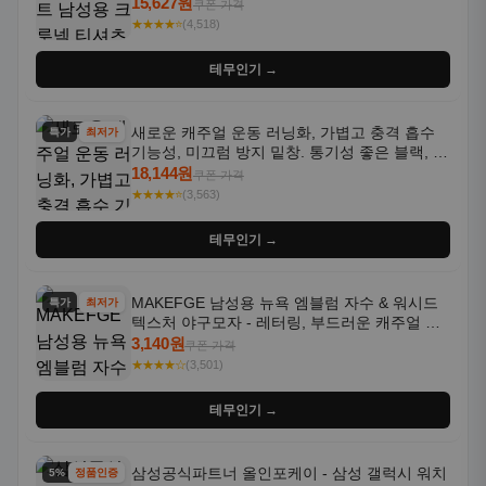
통기성 좋은 수분 흡수 반팔 운동복
15,627원
쿠폰 가격
★★★★⭐
(4,518)
테무인기 →
새로운 캐주얼 운동 러닝화, 가볍고 충격 흡수
특가
최저가
기능성, 미끄럼 방지 밑창. 통기성 좋은 블랙, 화
이트, 퍼플 그라데이션 색상
18,144원
쿠폰 가격
★★★★⭐
(3,563)
테무인기 →
MAKEFGE 남성용 뉴욕 엠블럼 자수 & 워시드
특가
최저가
텍스처 야구모자 - 레터링, 부드러운 캐주얼 모
자, NYC 스타일
3,140원
쿠폰 가격
★★★★☆
(3,501)
테무인기 →
삼성공식파트너 올인포케이 - 삼성 갤럭시 워치
5% 할인
정품인증