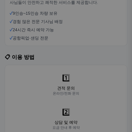
사님들이 안전하고 쾌적한 서비스를 제공합니다.
✓
9인승~15인승 차량 보유
✓
경험 많은 전문 기사님 배정
✓
24시간 즉시 예약 가능
✓
공항픽업·샌딩 전문
📋 이용 방법
1️⃣
견적 문의
온라인/전화 문의
2️⃣
상담 및 예약
요금 안내 후 예약