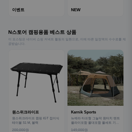
이벤트
NEW
N스토어 캠핑용품 베스트 상품
이 포스팅은 네이버 쇼핑 커넥트 활동의 일환으로, 이에 따른 일정액의 수수료를 제
공받습니다.
원스위크라이프
Karnik Sports
원스위크라이프 캠핑 IGT 접이식
뉴에라 타프형 그늘막 원터치 텐트
테이블 S1 M, 블랙
플라이포함 폴대포함 풀세트 기본
형
200,000원
149,000원