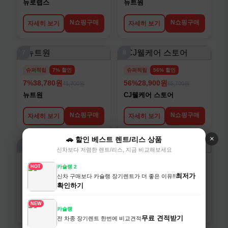
뉴로랩스
뉴트원
N쇼핑구매
N쇼핑구매
자세히 보기
자세히 보기
7
8
슈퍼적립
7% 할인
슈퍼적립
56% 할인
7%
38,780원
56%
28,900원
41,700원
65,700원
뉴트원
CJ웰케어 스토어
N쇼핑구매
N쇼핑구매
자세히 보기
자세히 보기
×
🚗 할인 베스트 렌트/리스 상품
9
10
신차보다 저렴한 렌트/리스, 지금 비교해보세요
슈퍼적립
21% 할인
슈퍼적립
59% 할인
HOT
카슐랭 2
21%
72,700원
59%
58,900원
최저가
신차 구매보다 카슐랭 장기렌트가 더 좋은 이유!!
92,000원
145,100원
확인하기
키즈텐
보령컨슈머헬스케어
NEW
N쇼핑구매
N쇼핑구매
자세히 보기
자세히 보기
카슐랭
무료 견적받기
전 차종 장기렌트 한번에 비교견적