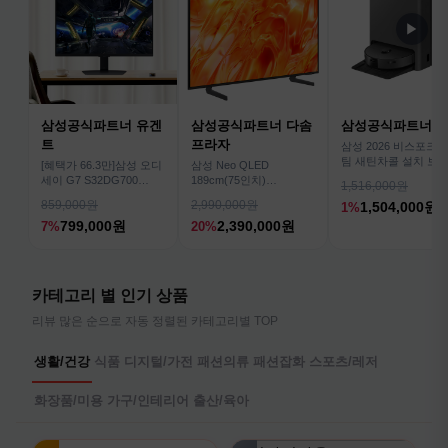
▶
삼성공식파트너 유겐
삼성공식파트너 다솜
삼성공식파트너 
트
프라자
삼성 2026 비스포크AI
팀 새틴차콜 설치 보안
[혜택가 66.3만]삼성 오디
삼성 Neo QLED
심 VR70F00AGH
세이 G7 S32DG700
189cm(75인치)
1,516,000원
80cm(32인치) 4K IPS
KQ75QNH70AFXKR AI
859,000원
2,990,000원
1,504,000원
1%
TV
799,000원
2,390,000원
7%
20%
카테고리 별 인기 상품
리뷰 많은 순으로 자동 정렬된 카테고리별 TOP
생활/건강
식품
디지털/가전
패션의류
패션잡화
스포츠/레저
화장품/미용
가구/인테리어
출산/육아