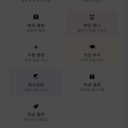
동호회·동창회·모임
장례식장·발인
🏥
💒
병원 콜밴
웨딩·행사
입퇴원·통원
결혼식·여행·이벤트
✈️
🍽️
여행 콜밴
맛집 투어
제주·강원·부산
지역 맛집 코스
🌏
🏫
해외공항
학원 콜밴
픽업·샌딩·마중
등하원·정기이동
🏕️
캠핑 콜밴
장비운반·캠핑장