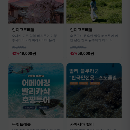
인디고트래블
인디고트래블
오사카 교토 일일 버스투어 여행
후쿠오카 유후인 일일 버스투어 여
후시미이나리 아라시야마 은각사
행 온천 벳부 유후다케 히타 다자
청수사 철학의길
이후
85,000원
108,000원
49,000원
59,000원
42%
45%
두잇트래블
사마사마 발리