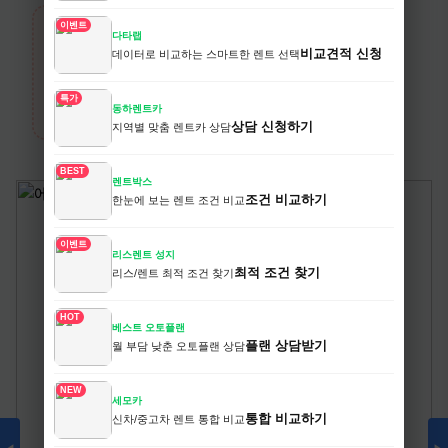
이벤트
다타랩
›
비교견적 신청
데이터로 비교하는 스마트한 렌트 선택
생활/건강
전체보기
특가
동하렌트카
카테고리 상품 더 보기
상담 신청하기
지역별 맞춤 렌트카 상담
BEST
렌트박스
조건 비교하기
한눈에 보는 렌트 조건 비교
이벤트
리스렌트 성지
최적 조건 찾기
리스/렌트 최적 조건 찾기
HOT
베스트 오토플랜
플랜 상담받기
월 부담 낮춘 오토플랜 상담
NEW
세모카
통합 비교하기
신차/중고차 렌트 통합 비교