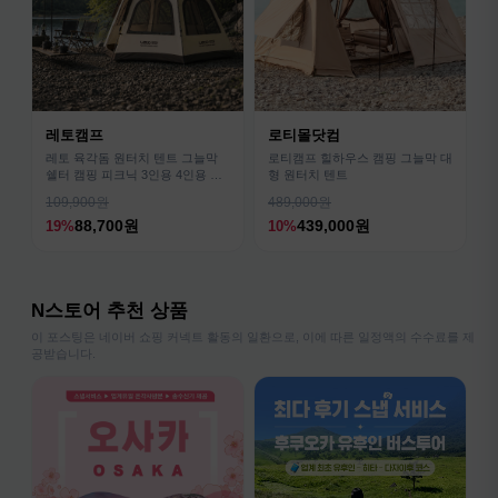
레토캠프
로티몰닷컴
레토 육각돔 원터치 텐트 그늘막
로티캠프 힐하우스 캠핑 그늘막 대
쉘터 캠핑 피크닉 3인용 4인용 패
형 원터치 텐트
밀리 LCE-OT02
109,900원
489,000원
88,700원
439,000원
19%
10%
N스토어 추천 상품
이 포스팅은 네이버 쇼핑 커넥트 활동의 일환으로, 이에 따른 일정액의 수수료를 제
공받습니다.