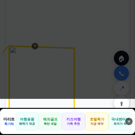
✕
🏠
📞
📍
⬆️
마리트
여행용품
해외골프
키즈여행
호텔특가
국내렌터카
✕
🏠
📝
💬
🚐
🛒
특가픽
혜택가 제공
폭탄 세일
가족 추천
지금 예약
최저가 픽
🏠
✈️
⛳
📋
🛒
🎁
홈
공항
골프
견적
쿠팡
테무
홈
견적
커뮤니티
기사등록
아마존