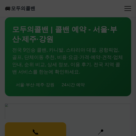
🚐
모두의콜밴
모두의콜밴 | 콜밴 예약 - 서울·부
산·제주·강원
전국 9인승 콜밴, 카니발, 스타리아 대절. 공항픽업,
골프, 단체이동 추천, 비용·요금·가격·예약·견적·업체
안내, 순위 비교, 상세 정보, 이용 후기. 전국 지역 콜
밴 서비스를 한눈에 확인하세요.
서울·부산·제주·강원
24시간 예약
📞
📍