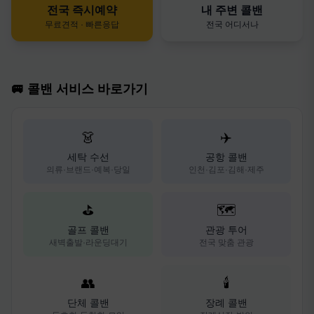
전국 즉시예약
내 주변 콜밴
무료견적 · 빠른응답
전국 어디서나
🚐 콜밴 서비스 바로가기
👗
✈️
세탁 수선
공항 콜밴
의류·브랜드·예복·당일
인천·김포·김해·제주
⛳
🗺️
골프 콜밴
관광 투어
새벽출발·라운딩대기
전국 맞춤 관광
👥
🕯️
단체 콜밴
장례 콜밴