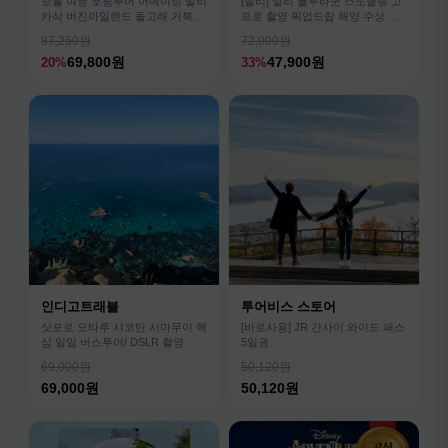
보홀 여행 호핑투어 어메이징 발리
[발리] 발리 블루라군 스노쿨링 고
카삭 버진아일랜드 돌고래 거북이
프로 촬영 픽업드랍 해양 수상 액
픽드랍 포함
티비티 체험 산호 열대어
87,250원
72,000원
69,800원
47,900원
20%
33%
인디고트래블
투어비스 스토어
삿포로 오타루 샤코탄 시마무이 핵
[바로사용] JR 간사이 와이드 패스
심 일일 버스투어/ DSLR 촬영
5일권
69,000원
50,120원
69,000원
50,120원