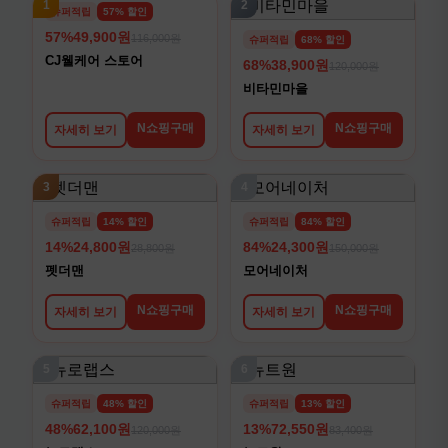
1
2
슈퍼적립
57% 할인
57%
49,900원
116,000원
슈퍼적립
68% 할인
CJ웰케어 스토어
68%
38,900원
120,000원
비타민마을
N쇼핑구매
N쇼핑구매
자세히 보기
자세히 보기
3
4
슈퍼적립
14% 할인
슈퍼적립
84% 할인
14%
24,800원
84%
24,300원
28,800원
150,000원
펫더맨
모어네이처
N쇼핑구매
N쇼핑구매
자세히 보기
자세히 보기
5
6
슈퍼적립
48% 할인
슈퍼적립
13% 할인
48%
62,100원
13%
72,550원
120,000원
83,400원