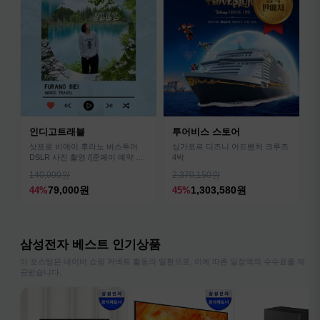
인디고트래블
투어비스 스토어
삿포로 비에이 후라노 버스투어
싱가포르 디즈니 어드벤처 크루즈
DSLR 사진 촬영 /[준페이 예약 식
4박
사]
140,000원
2,370,150원
79,000원
1,303,580원
44%
45%
삼성전자 베스트 인기상품
이 포스팅은 네이버 쇼핑 커넥트 활동의 일환으로, 이에 따른 일정액의 수수료를 제
공받습니다.