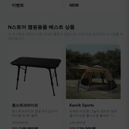
이벤트
NEW
N스토어 캠핑용품 베스트 상품
이 포스팅은 네이버 쇼핑 커넥트 활동의 일환으로, 이에 따른 일정액의 수수료를 제
공받습니다.
원스위크라이프
Karnik Sports
원스위크라이프 캠핑 IGT 접이식
뉴에라 타프형 그늘막 원터치 텐트
테이블 S1 M, 블랙
플라이포함 폴대포함 풀세트 기본
형
200,000원
149,000원
149,900원
119,000원
25%
20%