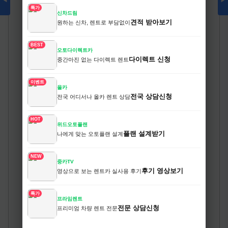
◀
▶
특가
신차드림
견적 받아보기
원하는 신차, 렌트로 부담없이
BEST
오토다이렉트카
다이렉트 신청
중간마진 없는 다이렉트 렌트
이벤트
올카
전국 상담신청
전국 어디서나 올카 렌트 상담
HOT
위드오토플랜
플랜 설계받기
나에게 맞는 오토플랜 설계
NEW
중카TV
후기 영상보기
영상으로 보는 렌트카 실사용 후기
특가
프라임렌트
전문 상담신청
프리미엄 차량 렌트 전문