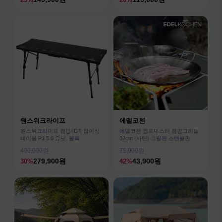
원스위크라이프
에델코첸
원스위크라이프 캠핑 IGT 접이식
에델코첸 캠프마스터 캠핑그리들
테이블 P1 5.0 유닛, 블랙
32cm (사틴) 그릴팬 스텐불판
400,000원
75,900원
279,900원
43,900원
30%
42%